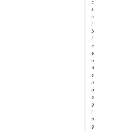
e
s
s
i
b
l
e
a
n
d
e
n
g
a
g
i
n
g