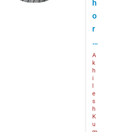
h
o
r
…
A
k
h
i
l
e
s
h
K
u
m