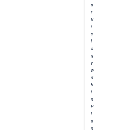
a
r
B
i
o
l
o
g
y
w
it
h
i
n
P
l
a
n