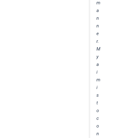
m
a
n
n
e
r.
M
y
a
i
m
i
s
t
o
c
o
n