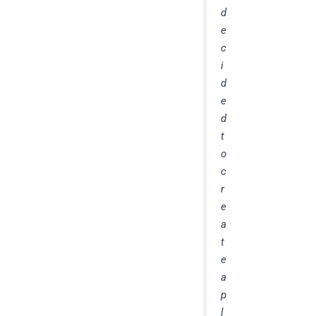
d
e
c
i
d
e
d
t
o
c
r
e
a
t
e
a
p
l