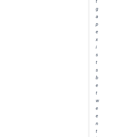
t
g
a
p
e
x
i
s
t
s
b
e
t
w
e
e
n
t